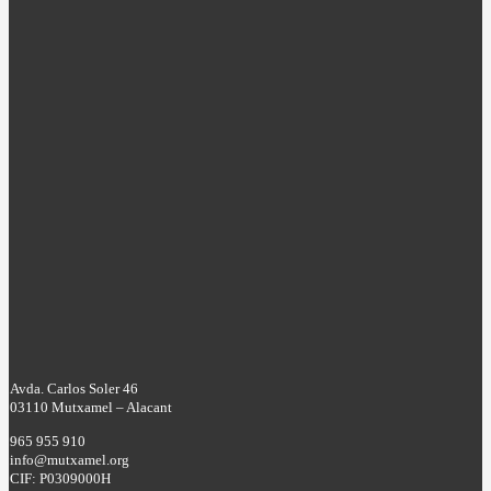
Avda. Carlos Soler 46
03110 Mutxamel – Alacant
965 955 910
info@mutxamel.org
CIF: P0309000H