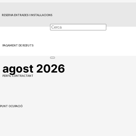
INICI
ESDEVENIMENTS
RESERVA ENTRADES I INSTAL·LACIONS
ESDEVENIMENTS
PAGAMENT DE REBUTS
Mensual
Setmanal
Diàriament
Llista
agost 2026
PERFIL CONTRACTANT
PUNT OCUPACIÓ