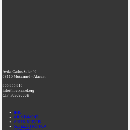
Avda. Carlos Soler 46
03110 Mutxamel – Alacant
965 955 910
info@mutxamel.org
CIF: P0309000H
INICI
AJUNTAMENT
ÀREES I SERVEIS
SEU ELECTRÒNICA