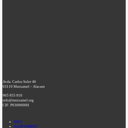
Avda. Carlos Soler 46
03110 Mutxamel – Alacant
965 955 910
info@mutxamel.org
CIF: P0309000H
INICI
AJUNTAMENT