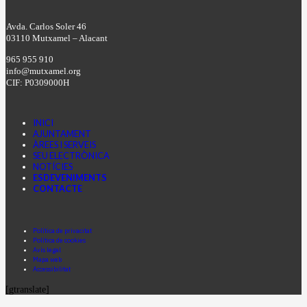
Avda. Carlos Soler 46
03110 Mutxamel – Alacant
965 955 910
info@mutxamel.org
CIF: P0309000H
INICI
AJUNTAMENT
ÀREES I SERVEIS
SEU ELECTRÒNICA
NOTÍCIES
ESDEVENIMENTS
CONTACTE
Facebook
Instagram
Youtube
Política de privacitat
Política de cookies
Avís legal
Mapa web
Accessibilitat
[gtranslate]