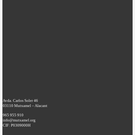
Avda. Carlos Soler 46
03110 Mutxamel – Alacant
965 955 910
info@mutxamel.org
CIF: P0309000H