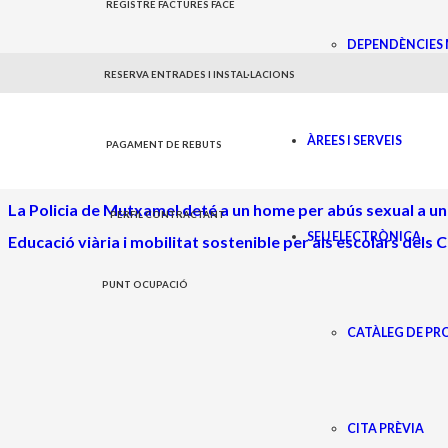
REGISTRE FACTURES FACE
DEPENDÈNCIES 
Policia Local
RESERVA ENTRADES I INSTAL·LACIONS
ÀREES I SERVEIS
PAGAMENT DE REBUTS
Investigat el conductor d’un patinet elèctric per conducció
La Policia de Mutxamel deté a un home per abús sexual a u
PERFIL CONTRACTANT
SEU ELECTRÒNICA
Educació viària i mobilitat sostenible per als escolars del
PUNT OCUPACIÓ
CATÀLEG DE P
CITA PRÈVIA