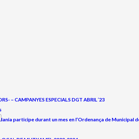
RS- – CAMPANYES ESPECIALS DGT ABRIL´23
s
adania participe durant un mes en l’Ordenança de Municipal d