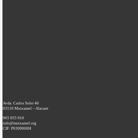
Avda. Carlos Soler 46
03110 Mutxamel – Alacant
965 955 910
info@mutxamel.org
CIF: P0309000H