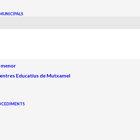
MUNICIPALS
 temerària i sense permís
n menor
s Centres Educatius de Mutxamel
ROCEDIMENTS