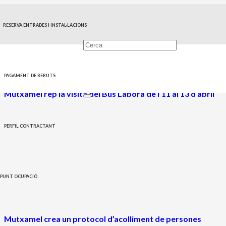
RESERVA ENTRADES I INSTAL·LACIONS
Comunicació
PAGAMENT DE REBUTS
Mutxamel rep la visita del Bus Labora de l’11 al 13 d’abril
PERFIL CONTRACTANT
PUNT OCUPACIÓ
Mutxamel crea un protocol d’acolliment de persones