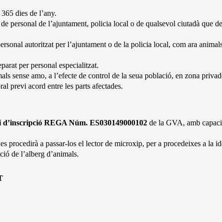
 365 dies de l’any.
s de personal de l’ajuntament, policia local o de qualsevol ciutadà que d
rsonal autoritzat per l’ajuntament o de la policia local, com ara animals 
eparat per personal especialitzat.
ls sense amo, a l’efecte de control de la seua població, en zona privade
ral previ acord entre les parts afectades.
i d’inscripció REGA Núm. ES030149000102
de la GVA, amb capacitat
 es procedirà a passar-los el lector de microxip, per a procedeixes a la id
ció de l’alberg d’animals.
T