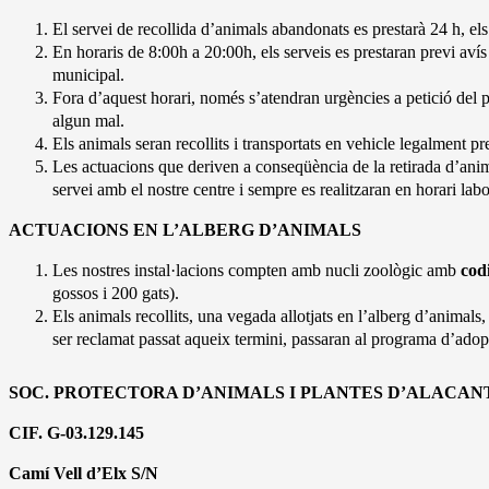
El servei de recollida d’animals abandonats es prestarà 24 h, els
En horaris de 8:00h a 20:00h, els serveis es prestaran previ aví
municipal.
Fora d’aquest horari, només s’atendran urgències a petició del pe
algun mal.
Els animals seran recollits i transportats en vehicle legalment pr
Les actuacions que deriven a conseqüència de la retirada d’anima
servei amb el nostre centre i sempre es realitzaran en horari labo
ACTUACIONS EN L’ALBERG D’ANIMALS
Les nostres instal·lacions compten amb nucli zoològic amb
cod
gossos i 200 gats).
Els animals recollits, una vegada allotjats en l’alberg d’animals,
ser reclamat passat aqueix termini, passaran al programa d’adop
SOC. PROTECTORA D’ANIMALS I PLANTES D’ALACAN
CIF. G-03.129.145
Camí Vell d’Elx S/N