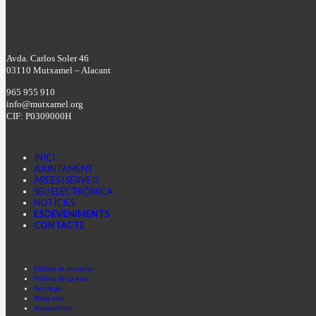
Avda. Carlos Soler 46
03110 Mutxamel – Alacant
965 955 910
info@mutxamel.org
CIF: P0309000H
INICI
AJUNTAMENT
ÀREES I SERVEIS
SEU ELECTRÒNICA
NOTÍCIES
ESDEVENIMENTS
CONTACTE
Facebook
Instagram
Youtube
Política de privacitat
Política de cookies
Avís legal
Mapa web
Accessibilitat