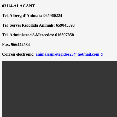
03114-ALACANT
Tel. Alberg d’Animals: 965960224
Tel. Servei Recollida Animals: 659045593
Tel. Administració-Mercedes: 616597858
Fax. 966442584
Correu electrònic:
animalesprotegidos23@hotmail.com