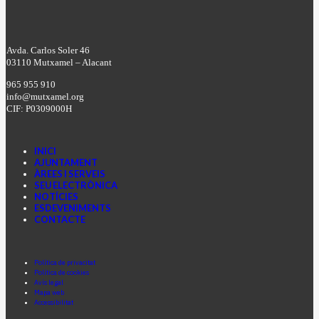
Avda. Carlos Soler 46
03110 Mutxamel – Alacant
965 955 910
info@mutxamel.org
CIF: P0309000H
INICI
AJUNTAMENT
ÀREES I SERVEIS
SEU ELECTRÒNICA
NOTÍCIES
ESDEVENIMENTS
CONTACTE
Facebook
Instagram
Youtube
Política de privacitat
Política de cookies
Avís legal
Mapa web
Accessibilitat