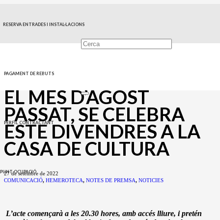
LA GALA HOMENATGE
RESERVA ENTRADES I INSTAL·LACIONS
ALS MOROS I
CRISTIANS DE
MUTXAMEL, SUSPESA
PAGAMENT DE REBUTS
EL MES D’AGOST
PASSAT, SE CELEBRA
ESTE DIVENDRES A LA
PERFIL CONTRACTANT
CASA DE CULTURA
PUNT OCUPACIÓ
27 de setembre de 2022
COMUNICACIÓ
,
HEMEROTECA
,
NOTES DE PREMSA
,
NOTICIES
L’acte començarà a les 20.30 hores, amb accés lliure, i pretén