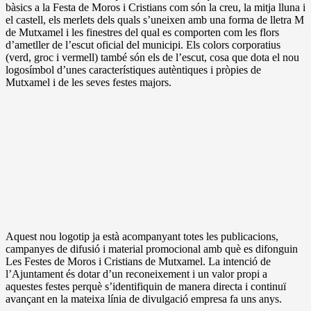
bàsics a la Festa de Moros i Cristians com són la creu, la mitja lluna i
el castell, els merlets dels quals s’uneixen amb una forma de lletra M
de Mutxamel i les finestres del qual es comporten com les flors
d’ametller de l’escut oficial del municipi. Els colors corporatius
(verd, groc i vermell) també són els de l’escut, cosa que dota el nou
logosímbol d’unes característiques autèntiques i pròpies de
Mutxamel i de les seves festes majors.
Aquest nou logotip ja està acompanyant totes les publicacions,
campanyes de difusió i material promocional amb què es difonguin
Les Festes de Moros i Cristians de Mutxamel. La intenció de
l’Ajuntament és dotar d’un reconeixement i un valor propi a
aquestes festes perquè s’identifiquin de manera directa i continuï
avançant en la mateixa línia de divulgació empresa fa uns anys.