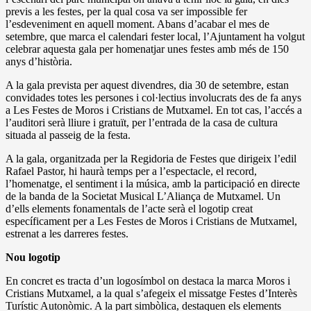
previs a les festes, per la qual cosa va ser impossible fer
l’esdeveniment en aquell moment. Abans d’acabar el mes de
setembre, que marca el calendari fester local, l’Ajuntament ha volgut
celebrar aquesta gala per homenatjar unes festes amb més de 150
anys d’història.
A la gala prevista per aquest divendres, dia 30 de setembre, estan
convidades totes les persones i col·lectius involucrats des de fa anys
a Les Festes de Moros i Cristians de Mutxamel. En tot cas, l’accés a
l’auditori serà lliure i gratuït, per l’entrada de la casa de cultura
situada al passeig de la festa.
A la gala, organitzada per la Regidoria de Festes que dirigeix ​​l’edil
Rafael Pastor, hi haurà temps per a l’espectacle, el record,
l’homenatge, el sentiment i la música, amb la participació en directe
de la banda de la Societat Musical L’Aliança de Mutxamel. Un
d’ells elements fonamentals de l’acte serà el logotip creat
específicament per a Les Festes de Moros i Cristians de Mutxamel,
estrenat a les darreres festes.
Nou logotip
En concret es tracta d’un logosímbol on destaca la marca Moros i
Cristians Mutxamel, a la qual s’afegeix el missatge Festes d’Interès
Turístic Autonòmic. A la part simbòlica, destaquen els elements