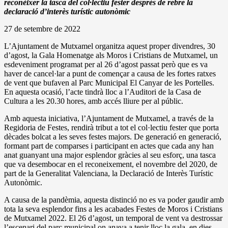
reconèixer la tasca del col·lectiu fester després de rebre la
declaració d’interès turístic autonòmic
27 de setembre de 2022
L’Ajuntament de Mutxamel organitza aquest proper divendres, 30
d’agost, la Gala Homenatge als Moros i Cristians de Mutxamel, un
esdeveniment programat per al 26 d’agost passat però que es va
haver de cancel·lar a punt de començar a causa de les fortes ratxes
de vent que bufaven al Parc Municipal El Canyar de les Portelles.
En aquesta ocasió, l’acte tindrà lloc a l’Auditori de la Casa de
Cultura a les 20.30 hores, amb accés lliure per al públic.
Amb aquesta iniciativa, l’Ajuntament de Mutxamel, a través de la
Regidoria de Festes, rendirà tribut a tot el col·lectiu fester que porta
dècades bolcat a les seves festes majors. De generació en generació,
formant part de comparses i participant en actes que cada any han
anat guanyant una major esplendor gràcies al seu esforç, una tasca
que va desembocar en el reconeixement, el novembre del 2020, de
part de la Generalitat Valenciana, la Declaració de Interès Turístic
Autonòmic.
A causa de la pandèmia, aquesta distinció no es va poder gaudir amb
tota la seva esplendor fins a les acabades Festes de Moros i Cristians
de Mutxamel 2022. El 26 d’agost, un temporal de vent va destrossar
l’escenari del parc municipal on anava a tenir lloc la gala, en dies