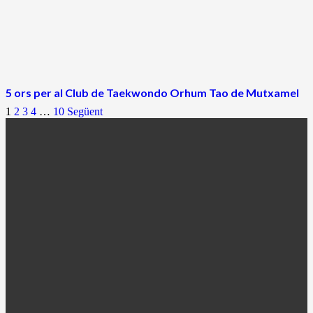
5 ors per al Club de Taekwondo Orhum Tao de Mutxamel
1
2
3
4
…
10
Següent