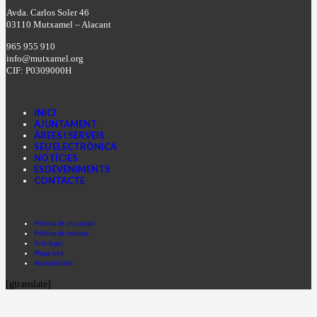
Avda. Carlos Soler 46
03110 Mutxamel – Alacant
965 955 910
info@mutxamel.org
CIF: P0309000H
INICI
AJUNTAMENT
ÀREES I SERVEIS
SEU ELECTRÒNICA
NOTÍCIES
ESDEVENIMENTS
CONTACTE
Facebook
Instagram
Youtube
Política de privacitat
Política de cookies
Avís legal
Mapa web
Accessibilitat
[gtranslate]