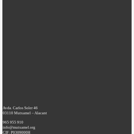
Avda. Carlos Soler 46
03110 Mutxamel – Alacant
965 955 910
info@mutxamel.org
CIF: P0309000H