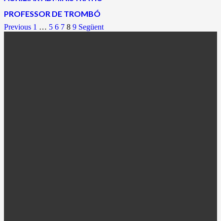
PROFESSOR DE TROMBÓ
Previous
1
…
5
6
7
8
9
Següent