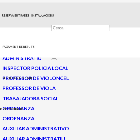
RESERVA ENTRADES I INSTAL·LACIONS
Finalitzat
PAGAMENT DE REBUTS
ADMINISTRATIU
INSPECTOR POLICIA LOCAL
PROFESSOR DE VIOLONCEL
PERFIL CONTRACTANT
PROFESSOR DE VIOLA
TRABAJADORA SOCIAL
ORDENANZA
PUNT OCUPACIÓ
ORDENANZA
AUXILIAR ADMINISTRATIVO
AUXILIAR ADMINISTRATIU