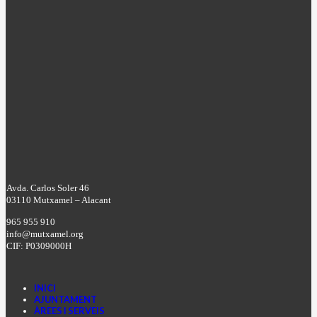
Avda. Carlos Soler 46
03110 Mutxamel – Alacant
965 955 910
info@mutxamel.org
CIF: P0309000H
INICI
AJUNTAMENT
ÀREES I SERVEIS