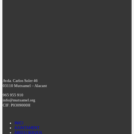
Avda. Carlos Soler 46
03110 Mutxamel – Alacant
965 955 910
info@mutxamel.org
CIF: P0309000H
INICI
AJUNTAMENT
ÀREES I SERVEIS