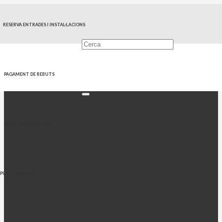
RESERVA ENTRADES I INSTAL·LACIONS
PAGAMENT DE REBUTS
PERFIL CONTRACTANT
PUNT OCUPACIÓ