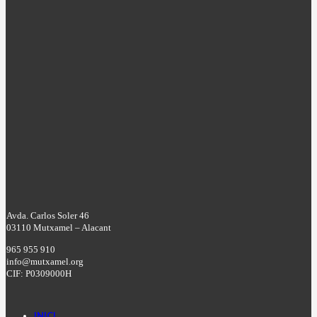
Avda. Carlos Soler 46
03110 Mutxamel – Alacant
965 955 910
info@mutxamel.org
CIF: P0309000H
INICI