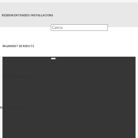
RESERVA ENTRADES I INSTAL·LACIONS
PAGAMENT DE REBUTS
PERFIL CONTRACTANT
PUNT OCUPACIÓ