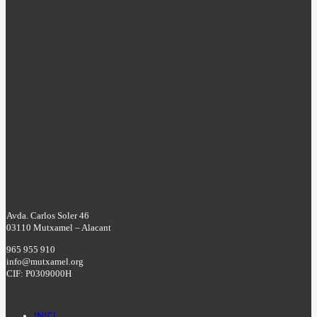
Avda. Carlos Soler 46
03110 Mutxamel – Alacant
965 955 910
info@mutxamel.org
CIF: P0309000H
INICI