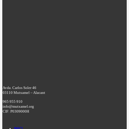
Avda. Carlos Soler 46
03110 Mutxamel – Alacant
965 955 910
info@mutxamel.org
CIF: P0309000H
INICI