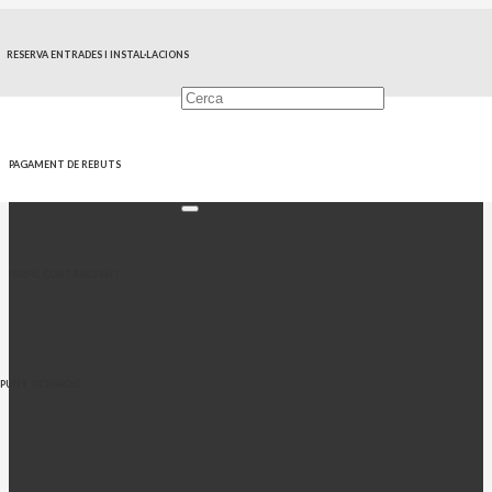
RESERVA ENTRADES I INSTAL·LACIONS
PAGAMENT DE REBUTS
PERFIL CONTRACTANT
PUNT OCUPACIÓ