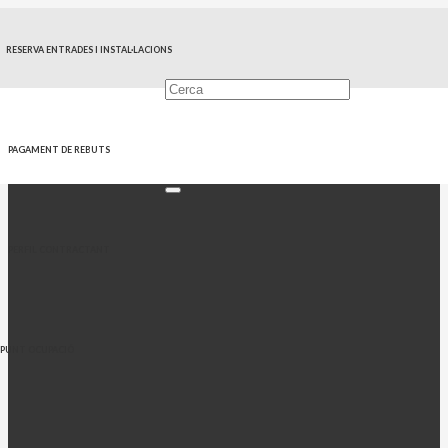
RESERVA ENTRADES I INSTAL·LACIONS
PAGAMENT DE REBUTS
PERFIL CONTRACTANT
PUNT OCUPACIÓ