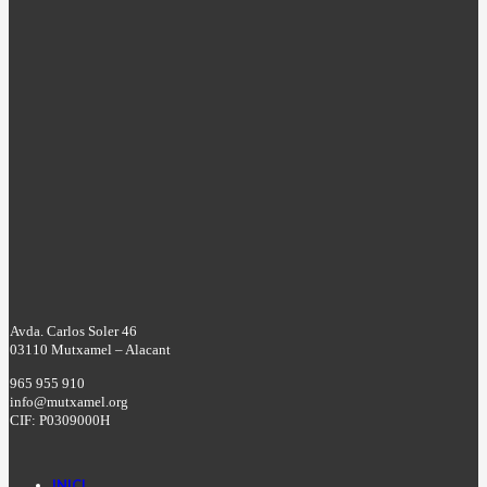
Avda. Carlos Soler 46
03110 Mutxamel – Alacant
965 955 910
info@mutxamel.org
CIF: P0309000H
INICI