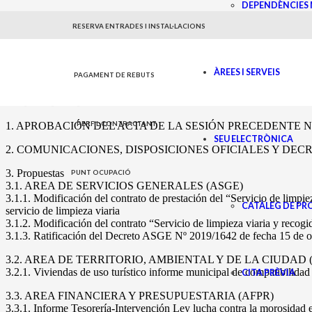
DEPENDÈNCIES 
CONVOCATORIA Y ORDEN DEL DIA
RESERVA ENTRADES I INSTAL·LACIONS
De acuerdo con las atribuciones que me confiere el vigente Reglamen
conclusos que la Secretaría pone a disposición de esta Alcaldía, y co
octubre de 2019 a las 12:00 horas, en el Salón de Plenos, y si por cu
ÀREES I SERVEIS
PAGAMENT DE REBUTS
acuerdo con el siguiente,
ORDEN DEL DÍA
1. APROBACIÓN DEL ACTA DE LA SESIÓN PRECEDENTE Nº 2
PERFIL CONTRACTANT
SEU ELECTRÒNICA
2. COMUNICACIONES, DISPOSICIONES OFICIALES Y DEC
3. Propuestas
PUNT OCUPACIÓ
3.1. AREA DE SERVICIOS GENERALES (ASGE)
3.1.1. Modificación del contrato de prestación del “Servicio de limpie
CATÀLEG DE P
servicio de limpieza viaria
3.1.2. Modificación del contrato “Servicio de limpieza viaria y recogi
3.1.3. Ratificación del Decreto ASGE Nº 2019/1642 de fecha 15 de o
3.2. AREA DE TERRITORIO, AMBIENTAL Y DE LA CIUDAD 
3.2.1. Viviendas de uso turístico informe municipal de compatibilidad
CITA PRÈVIA
3.3. AREA FINANCIERA Y PRESUPUESTARIA (AFPR)
3.3.1. Informe Tesorería-Intervención Ley lucha contra la morosidad 