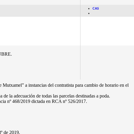
CAS
 Locales, el ROM, a la vista de la relación de expedientes
miento Pleno, para celebrar sesión de carácter Ordinario el día 31 de
a dos días después a la misma hora de acuerdo con el siguiente, de
UBRE.
e Mutxamel” a instancias del contratista para cambio de horario en el
a de la adecuación de todas las parcelas destinadas a poda.
encia nº 468/2019 dictada en RCA nº 526/2017.
3º de 2019.