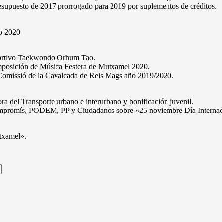
esupuesto de 2017 prorrogado para 2019 por suplementos de créditos.
io 2020
eportivo Taekwondo Orhum Tao.
omposición de Música Festera de Mutxamel 2020.
d Comissió de la Cavalcada de Reis Mags año 2019/2020.
a del Transporte urbano e interurbano y bonificación juvenil.
romís, PODEM, PP y Ciudadanos sobre «25 noviembre Día Internaciona
txamel».