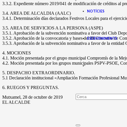
3.3.2. Expediente número 2019/041 de modificación de créditos al pr
NOTÍCIES
3.4. AREA DE ALCALDIA (AALC)
3.4.1. Determinación días declarados Festivos Locales para el ejercic
3.5. AREA DE SERVICIOS A LA PERSONA (ASPE)
3.5.1. Aprobación de la subvención nominativa a favor del Club D
3.5.2. Aprobación de la convocatoria y bases del III Concurso de C
ESDEVENIMENTS
3.5.3. Aprobación de la subvención nominativa a favor de la entida
4. MOCIONES
4.1. Moción presentada por el grupo municipal Compromís de la Mejor
4.2. Moción presentada por los grupos municipales PSPV-PSOE, Comp
5. DESPACHO EXTRAORDINARIO.
5.1 Declaración institucional «Ampliación Formación Profesional Mu
6. RUEGOS Y PREGUNTAS.
Mutxamel, 28 de octubre de 2019
EL ALCALDE