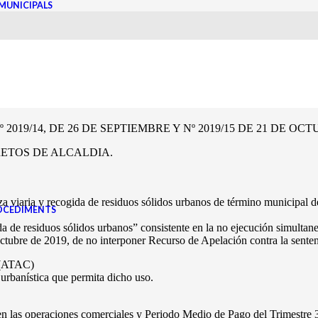
MUNICIPALS
to de Organización, Funcionamiento y Régimen Jurídico de las Entidades
nsultada la Junta de Portavoces, se convoca a los componentes de Ayunta
alquier causa no pudiera celebrarse, tendrá lugar en segunda convocatori
019/14, DE 26 DE SEPTIEMBRE Y Nº 2019/15 DE 21 DE OCT
RETOS DE ALCALDIA.
za viaria y recogida de residuos sólidos urbanos de término municipal d
ROCEDIMENTS
da de residuos sólidos urbanos” consistente en la no ejecución simultane
ctubre de 2019, de no interponer Recurso de Apelación contra la sent
(ATAC)
 urbanística que permita dicho uso.
en las operaciones comerciales y Periodo Medio de Pago del Trimestre 