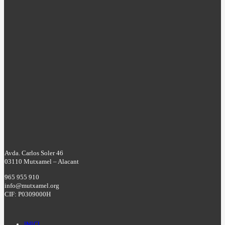
Avda. Carlos Soler 46
03110 Mutxamel – Alacant
965 955 910
info@mutxamel.org
CIF: P0309000H
INICI