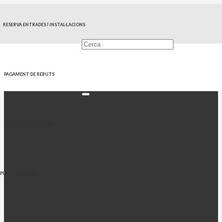
RESERVA ENTRADES I INSTAL·LACIONS
PAGAMENT DE REBUTS
PERFIL CONTRACTANT
PUNT OCUPACIÓ