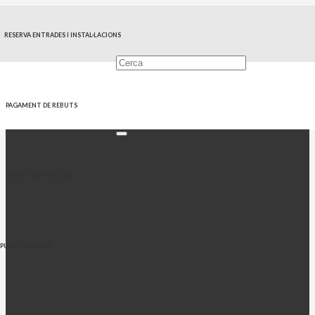
RESERVA ENTRADES I INSTAL·LACIONS
PAGAMENT DE REBUTS
PERFIL CONTRACTANT
PUNT OCUPACIÓ