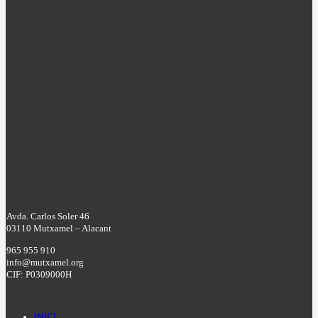
Avda. Carlos Soler 46
03110 Mutxamel – Alacant
965 955 910
info@mutxamel.org
CIF: P0309000H
INICI