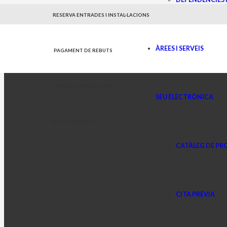
RESERVA ENTRADES I INSTAL·LACIONS
ÀREES I SERVEIS
PAGAMENT DE REBUTS
PERFIL CONTRACTANT
SEU ELECTRÒNICA
PUNT OCUPACIÓ
CATÀLEG DE P
CITA PRÈVIA