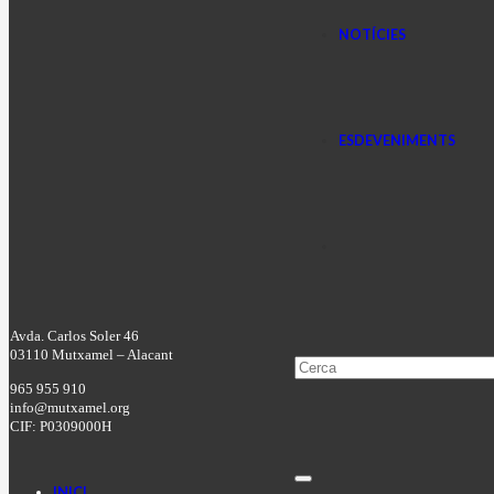
NOTÍCIES
ESDEVENIMENTS
Avda. Carlos Soler 46
03110 Mutxamel – Alacant
965 955 910
info@mutxamel.org
CIF: P0309000H
INICI