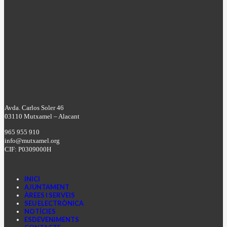
Avda. Carlos Soler 46
03110 Mutxamel – Alacant
965 955 910
info@mutxamel.org
CIF: P0309000H
INICI
AJUNTAMENT
ÀREES I SERVEIS
SEU ELECTRÒNICA
NOTÍCIES
ESDEVENIMENTS