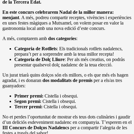
de la Tercera Edat.
En este concurs celebrarem Nadal de la millor manera:
menjant
. A més, podreu compartir receptes, vivències i experiències
en unes festes màgiques a Mutxamel, on volem posar en valor la
gastronomia local amb una nova edició d’este concurs.
A més, comptarem amb
dos categories
:
Categoria de Rotllets
: Els tradicionals rotllets nadalencs,
prepara’t per a sorprendre amb la teua millor recepta!
Categoria de Dolç Lliure
: Per als més creatius, on podràs
presentar qualsevol dolç nadalenc de la teua elecció.
Un jurat triarà quins dolços són els millors, o els que més els hagen
agradat, i es donaran
dos modalitats de premis
per a els/as tres
guanyadors:
Primer premi:
Cistella i obsequi.
Segon premi:
Cistella i obsequi.
Tercer premi:
Cistella i obsequi.
No et perdes l’oportunitat de mostrar els teus dots culinàries i gaudir
d’un deliciós esdeveniment nadalenc en companyia. T’esperem en el
III Concurs de Dolços Nadalencs
per a compartir l’alegria de les
festes a través del sabor!