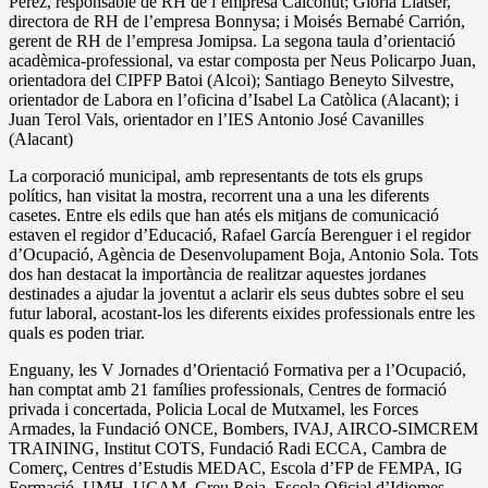
Pérez, responsable de RH de l’empresa Calconut; Gloria Llatser,
directora de RH de l’empresa Bonnysa; i Moisés Bernabé Carrión,
gerent de RH de l’empresa Jomipsa. La segona taula d’orientació
acadèmica-professional, va estar composta per Neus Policarpo Juan,
orientadora del CIPFP Batoi (Alcoi); Santiago Beneyto Silvestre,
orientador de Labora en l’oficina d’Isabel La Catòlica (Alacant); i
Juan Terol Vals, orientador en l’IES Antonio José Cavanilles
(Alacant)
La corporació municipal, amb representants de tots els grups
polítics, han visitat la mostra, recorrent una a una les diferents
casetes. Entre els edils que han atés els mitjans de comunicació
estaven el regidor d’Educació, Rafael García Berenguer i el regidor
d’Ocupació, Agència de Desenvolupament Boja, Antonio Sola. Tots
dos han destacat la importància de realitzar aquestes jordanes
destinades a ajudar la joventut a aclarir els seus dubtes sobre el seu
futur laboral, acostant-los les diferents eixides professionals entre les
quals es poden triar.
Enguany, les V Jornades d’Orientació Formativa per a l’Ocupació,
han comptat amb 21 famílies professionals, Centres de formació
privada i concertada, Policia Local de Mutxamel, les Forces
Armades, la Fundació ONCE, Bombers, IVAJ, AIRCO-SIMCREM
TRAINING, Institut COTS, Fundació Radi ECCA, Cambra de
Comerç, Centres d’Estudis MEDAC, Escola d’FP de FEMPA, IG
Formació, UMH, UCAM, Creu Roja, Escola Oficial d’Idiomes,