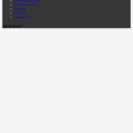
Política de privacitat
Política de cookies
Avís legal
Mapa web
Accessibilitat
[gtranslate]