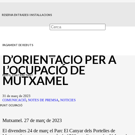
MÉS DE 1500
RESERVA ENTRADES I INSTAL·LACIONS
ESTUDIANTS
ACUDEIXEN A LES V
JORNADES
PAGAMENT DE REBUTS
D’ORIENTACIÓ PER A
L’OCUPACIÓ DE
MUTXAMEL
PERFIL CONTRACTANT
31 de març de 2023
COMUNICACIÓ
,
NOTES DE PREMSA
,
NOTICIES
PUNT OCUPACIÓ
Mutxamel. 27 de març de 2023
El divendres 24 de març el Parc El Canyar dels Portelles de