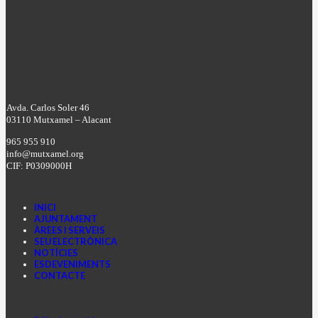
Avda. Carlos Soler 46
03110 Mutxamel – Alacant
965 955 910
info@mutxamel.org
CIF: P0309000H
INICI
AJUNTAMENT
ÀREES I SERVEIS
SEU ELECTRÒNICA
NOTÍCIES
ESDEVENIMENTS
CONTACTE
Facebook
Instagram
Youtube