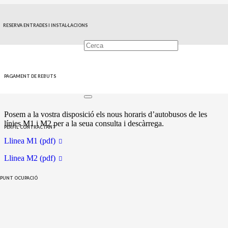
HORARI SERVEI DE BUS
RESERVA ENTRADES I INSTAL·LACIONS
M1 I M2
9 de març de 2023
PAGAMENT DE REBUTS
COMUNICACIÓ
,
NOTICIES
Posem a la vostra disposició els nous horaris d’autobusos de les
línies M1 i M2 per a la seua consulta i descàrrega.
PERFIL CONTRACTANT
Llinea M1 (pdf)
Llinea M2 (pdf)
PUNT OCUPACIÓ