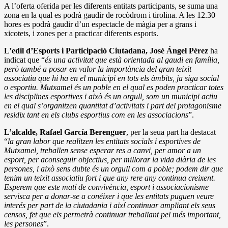
A l’oferta oferida per les diferents entitats participants, se suma una
zona en la qual es podrà gaudir de rocòdrom i tirolina. A les 12.30
hores es podrà gaudir d’un espectacle de màgia per a grans i
xicotets, i zones per a practicar diferents esports.
L’edil d’Esports i Participació Ciutadana, José Ángel Pérez
ha
indicat que “
és una activitat que està orientada al gaudi en família,
però també a posar en valor la importància del gran teixit
associatiu que hi ha en el municipi en tots els àmbits, ja siga social
o esportiu. Mutxamel és un poble en el qual es poden practicar totes
les disciplines esportives i això és un orgull, som un municipi actiu
en el qual s’organitzen quantitat d’activitats i part del protagonisme
residix tant en els clubs esportius com en les associacions
”.
L’alcalde, Rafael García Berenguer
, per la seua part ha destacat
“
la gran labor que realitzen les entitats socials i esportives de
Mutxamel, treballen sense esperar res a canvi, per amor a un
esport, per aconseguir objectius, per millorar la vida diària de les
persones, i això sens dubte és un orgull com a poble; podem dir que
tenim un teixit associatiu fort i que any rere any continua creixent.
Esperem que este matí de convivència, esport i associacionisme
servisca per a donar-se a conéixer i que les entitats puguen veure
interés per part de la ciutadania i així continuar ampliant els seus
censos, fet que els permetrà continuar treballant pel més important,
les persones
”.