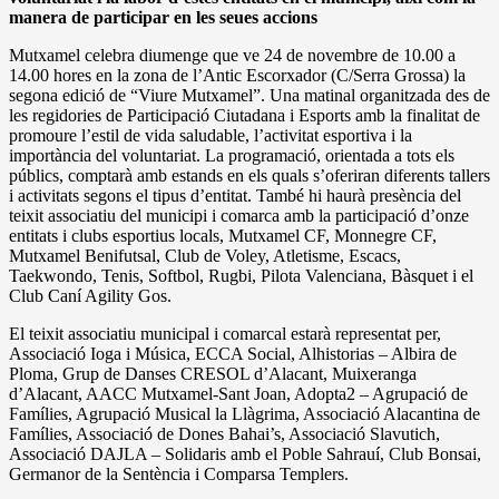
manera de participar en les seues accions
Mutxamel celebra diumenge que ve 24 de novembre de 10.00 a
14.00 hores en la zona de l’Antic Escorxador (C/Serra Grossa) la
segona edició de “Viure Mutxamel”. Una matinal organitzada des de
les regidories de Participació Ciutadana i Esports amb la finalitat de
promoure l’estil de vida saludable, l’activitat esportiva i la
importància del voluntariat. La programació, orientada a tots els
públics, comptarà amb estands en els quals s’oferiran diferents tallers
i activitats segons el tipus d’entitat. També hi haurà presència del
teixit associatiu del municipi i comarca amb la participació d’onze
entitats i clubs esportius locals, Mutxamel CF, Monnegre CF,
Mutxamel Benifutsal, Club de Voley, Atletisme, Escacs,
Taekwondo, Tenis, Softbol, Rugbi, Pilota Valenciana, Bàsquet i el
Club Caní Agility Gos.
El teixit associatiu municipal i comarcal estarà representat per,
Associació Ioga i Música, ECCA Social, Alhistorias – Albira de
Ploma, Grup de Danses CRESOL d’Alacant, Muixeranga
d’Alacant, AACC Mutxamel-Sant Joan, Adopta2 – Agrupació de
Famílies, Agrupació Musical la Llàgrima, Associació Alacantina de
Famílies, Associació de Dones Bahai’s, Associació Slavutich,
Associació DAJLA – Solidaris amb el Poble Sahrauí, Club Bonsai,
Germanor de la Sentència i Comparsa Templers.