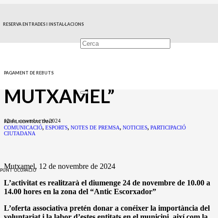
ESPORT I
RESERVA ENTRADES I INSTAL·LACIONS
ASSOCIACIONISME EN
LA JORNADA D’OCI
FAMILIAR “VIURE
PAGAMENT DE REBUTS
MUTXAMEL”
12 de novembre de 2024
PERFIL CONTRACTANT
COMUNICACIÓ
,
ESPORTS
,
NOTES DE PREMSA
,
NOTICIES
,
PARTICIPACIÓ
CIUTADANA
Mutxamel, 12 de novembre de 2024
PUNT OCUPACIÓ
L’activitat es realitzarà el diumenge 24 de novembre de 10.00 a
14.00 hores en la zona del “Antic Escorxador”
L’oferta associativa pretén donar a conéixer la importància del
voluntariat i la labor d’estes entitats en el municipi, així com la