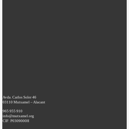
Avda. Carlos Soler 46
03110 Mutxamel – Alacant
965 955 910
info@mutxamel.org
CIF: P0309000H