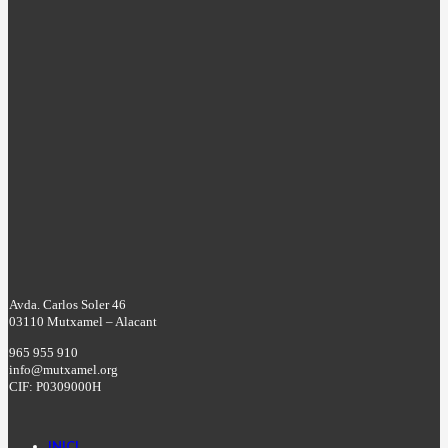
Avda. Carlos Soler 46
03110 Mutxamel – Alacant
965 955 910
info@mutxamel.org
CIF: P0309000H
INICI