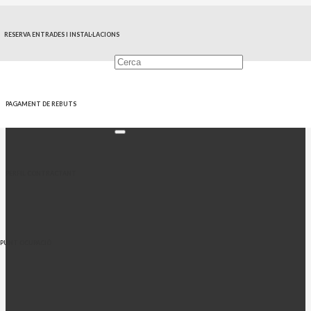
RESERVA ENTRADES I INSTAL·LACIONS
PAGAMENT DE REBUTS
PERFIL CONTRACTANT
PUNT OCUPACIÓ