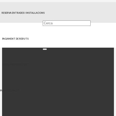
RESERVA ENTRADES I INSTAL·LACIONS
PAGAMENT DE REBUTS
PERFIL CONTRACTANT
PUNT OCUPACIÓ