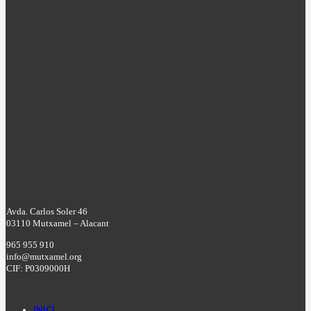
Avda. Carlos Soler 46
03110 Mutxamel – Alacant
965 955 910
info@mutxamel.org
CIF: P0309000H
INICI