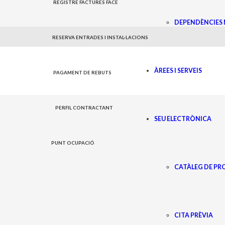
REGISTRE FACTURES FACE
DEPENDÈNCIES 
Joventut
RESERVA ENTRADES I INSTAL·LACIONS
ÀREES I SERVEIS
PAGAMENT DE REBUTS
PERFIL CONTRACTANT
SEU ELECTRÒNICA
PUNT OCUPACIÓ
CATÀLEG DE P
CITA PRÈVIA