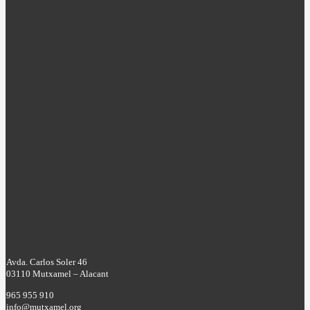
Avda. Carlos Soler 46
03110 Mutxamel – Alacant
965 955 910
info@mutxamel.org