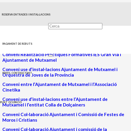
RESERVA ENTRADES I INSTAL·LACIONS
Convenis 2024
PAGAMENT DE REBUTS
Conveni Realització Pràctiques Formatives IES Gran Via i
Ajuntament de Mutxamel
Conveni use d’instal·lacions Ajuntament de Mutxamel i
PERFIL CONTRACTANT
Orquestra de Joves de la Província
Conveni entre l’Ajuntament de Mutxamel i l’Associació
Cinetika
Conveni use d’instal·lacions entre l’Ajuntament de
PUNT OCUPACIÓ
Mutxamel i l’entitat Colla de Dolçainers
Conveni Col·laboració Ajuntament i Comissió de Festes de
Moros i Cristians
Conveni Col·laboració Ajuntament i comissió de la