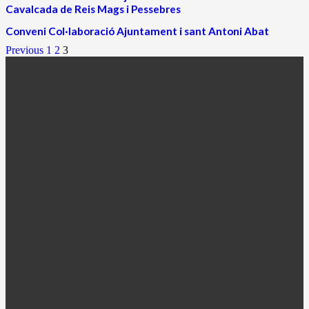
Cavalcada de Reis Mags i Pessebres
Conveni Col·laboració Ajuntament i sant Antoni Abat
Previous
1
2
3