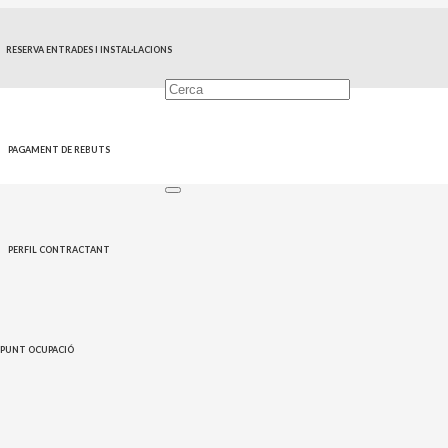
RESERVA ENTRADES I INSTAL·LACIONS
Àrees i serveis
PAGAMENT DE REBUTS
PERFIL CONTRACTANT
PUNT OCUPACIÓ