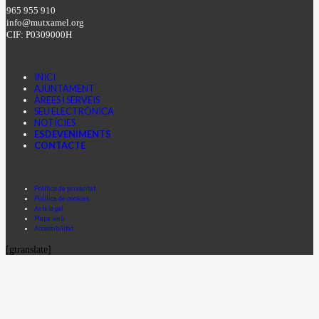
965 955 910
info@mutxamel.org
CIF: P0309000H
INICI
AJUNTAMENT
ÀREES I SERVEIS
SEU ELECTRÒNICA
NOTÍCIES
ESDEVENIMENTS
CONTACTE
Facebook
Instagram
Youtube
Política de privacitat
Política de cookies
Avís legal
Mapa web
Accessibilitat
[gtranslate]