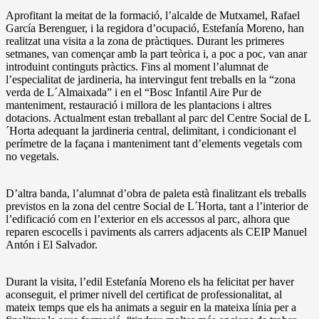
Aprofitant la meitat de la formació, l’alcalde de Mutxamel, Rafael
García Berenguer, i la regidora d’ocupació, Estefanía Moreno, han
realitzat una visita a la zona de pràctiques. Durant les primeres
setmanes, van començar amb la part teòrica i, a poc a poc, van anar
introduint continguts pràctics. Fins al moment l’alumnat de
l’especialitat de jardineria, ha intervingut fent treballs en la “zona
verda de L´Almaixada” i en el “Bosc Infantil Aire Pur de
manteniment, restauració i millora de les plantacions i altres
dotacions. Actualment estan treballant al parc del Centre Social de L
´Horta adequant la jardineria central, delimitant, i condicionant el
perímetre de la façana i manteniment tant d’elements vegetals com
no vegetals.
D’altra banda, l’alumnat d’obra de paleta està finalitzant els treballs
previstos en la zona del centre Social de L´Horta, tant a l’interior de
l’edificació com en l’exterior en els accessos al parc, alhora que
reparen escocells i paviments als carrers adjacents als CEIP Manuel
Antón i El Salvador.
Durant la visita, l’edil Estefanía Moreno els ha felicitat per haver
aconseguit, el primer nivell del certificat de professionalitat, al
mateix temps que els ha animats a seguir en la mateixa línia per a