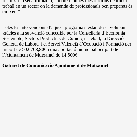
finalitzar la seua formació, “tindreu moltes més opcions de trobar
treball en un sector on la demanda de professionals ben preparats és
creixent”.
Totes les intervencions d’aquest programa s’estan desenvolupant
gràcies a la subvenció concedida per la Conselleria d’Economia
Sostenible, Sectors Productius de Comerç i Treball, la Direcció
General de Labora, i el Servei Valencià d’Ocupació i Formació per
import de 502.708,80€ i una aportació municipal per part de
l’Ajuntament de Mutxamel de 14.500€.
Gabinet de Comunicació Ajuntament de Mutxamel