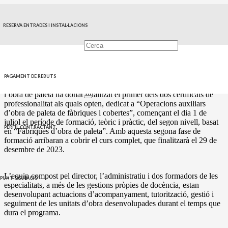
17 de juliol de 2023
RESERVA ENTRADES I INSTAL·LACIONS
NOTICIES
L’alumnat del programa formatiu i laboral gestionat per l’ADL de
Mutxamel continuaran la seua formació fins a final d’any
PAGAMENT DE REBUTS
El Taller d’Ocupació “Mutxamel Forma i Empra IV” dedicat a
l’obra de paleta ha donat finalitzat el primer dels dos certificats de
professionalitat als quals opten, dedicat a “Operacions auxiliars
d’obra de paleta de fàbriques i cobertes”, començant el dia 1 de
juliol el període de formació, teòric i pràctic, del segon nivell, basat
PERFIL CONTRACTANT
en “Fàbriques d’obra de paleta”. Amb aquesta segona fase de
formació arribaran a cobrir el curs complet, que finalitzarà el 29 de
desembre de 2023.
L’equip compost pel director, l’administratiu i dos formadors de les
PUNT OCUPACIÓ
especialitats, a més de les gestions pròpies de docència, estan
desenvolupant actuacions d’acompanyament, tutorització, gestió i
seguiment de les unitats d’obra desenvolupades durant el temps que
dura el programa.