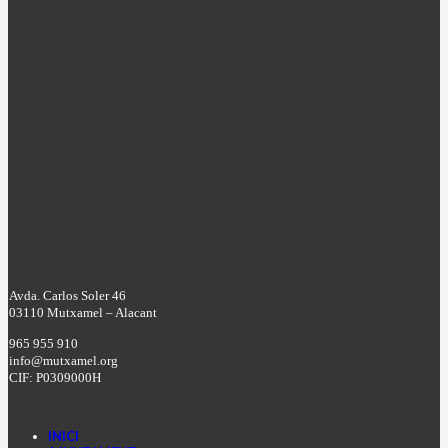
Avda. Carlos Soler 46
03110 Mutxamel – Alacant
965 955 910
info@mutxamel.org
CIF: P0309000H
INICI