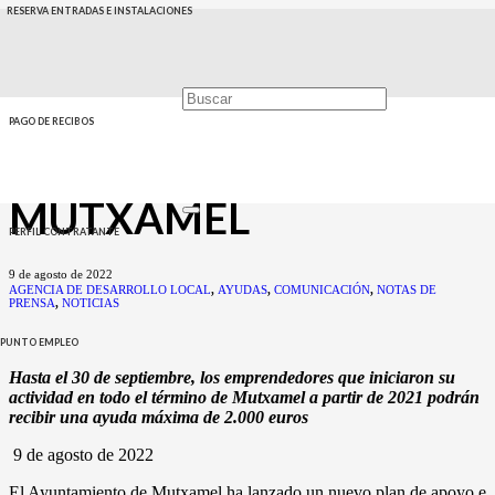
RESERVA ENTRADAS E INSTALACIONES
NUEVA LÍNEA DE
AYUDAS PARA
IMPULSAR EL
PAGO DE RECIBOS
EMPRENDIMIENTO EN
MUTXAMEL
PERFIL CONTRATANTE
9 de agosto de 2022
AGENCIA DE DESARROLLO LOCAL
,
AYUDAS
,
COMUNICACIÓN
,
NOTAS DE
PRENSA
,
NOTICIAS
PUNTO EMPLEO
Hasta el 30 de septiembre, los emprendedores que iniciaron su
actividad en todo el término de Mutxamel a partir de 2021 podrán
recibir una ayuda máxima de 2.000 euros
9 de agosto de 2022
El Ayuntamiento de Mutxamel ha lanzado un nuevo plan de apoyo e