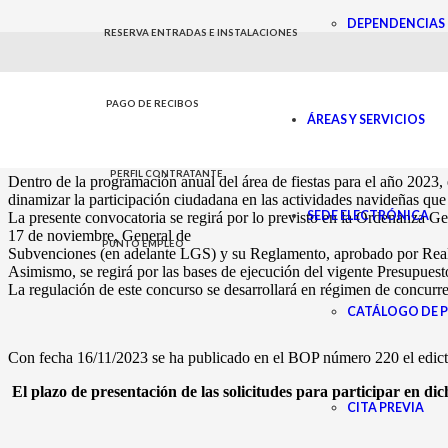
DEPENDENCIAS 
I CONCURSO DE BELENE
RESERVA ENTRADAS E INSTALACIONES
15 de noviembre de 2023
PAGO DE RECIBOS
CERTÁMENES/CONCURSOS
,
COMUNICACIÓN
,
FIESTAS
,
NOTAS DE PRENSA
,
NOTICIA
ÁREAS Y SERVICIOS
PERFIL CONTRATANTE
Dentro de la programación anual del área de fiestas para el año
dinamizar la participación ciudadana en las actividades navideñas q
SEDE ELECTRÓNICA
La presente convocatoria se regirá por lo previsto en la Ordenanza 
17 de noviembre, General de
PUNTO EMPLEO
Subvenciones (en adelante LGS) y su Reglamento, aprobado por Real De
Asimismo, se regirá por las bases de ejecución del vigente Presupuest
La regulación de este concurso se desarrollará en régimen de concurre
CATÁLOGO DE 
Con fecha 16/11/2023 se ha publicado en el BOP número 220 el edict
El plazo de presentación de las solicitudes para participar en di
CITA PREVIA