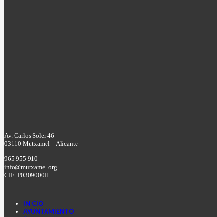
Av. Carlos Soler 46
03110 Mutxamel – Alicante
965 955 910
info@mutxamel.org
CIF: P0309000H
INICIO
AYUNTAMIENTO