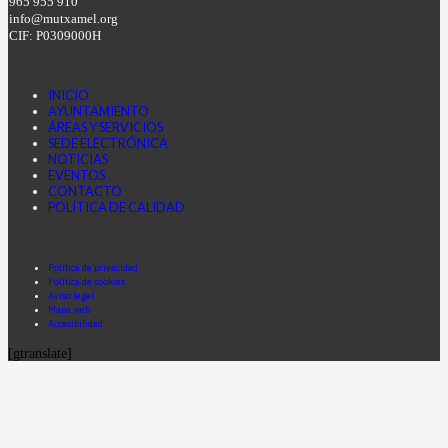
965 955 910
info@mutxamel.org
CIF: P0309000H
INICIO
AYUNTAMIENTO
ÁREAS Y SERVICIOS
SEDE ELECTRÓNICA
NOTICIAS
EVENTOS
CONTACTO
POLÍTICA DE CALIDAD
Facebook
Instagram
Youtube
Política de privacidad
Política de cookies
Aviso legal
Mapa web
Accesibilidad
[gtranslate]