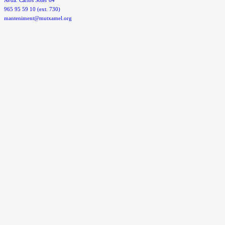
Avda. Carlos Soler 64
965 95 59 10 (ext. 730)
manteniment@mutxamel.org