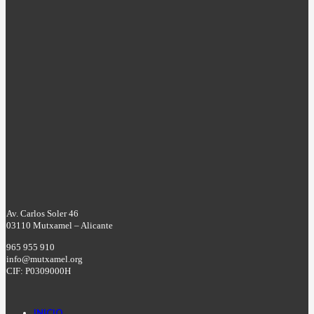
Av. Carlos Soler 46
03110 Mutxamel – Alicante
965 955 910
info@mutxamel.org
CIF: P0309000H
INICIO