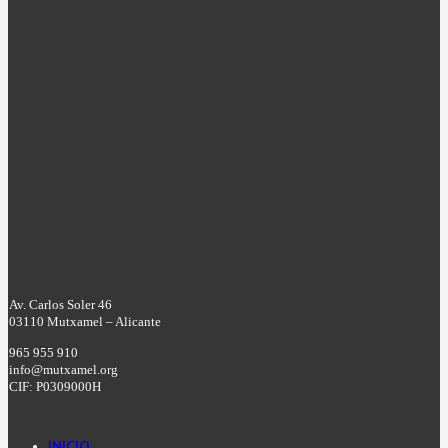
Av. Carlos Soler 46
03110 Mutxamel – Alicante
965 955 910
info@mutxamel.org
CIF: P0309000H
INICIO