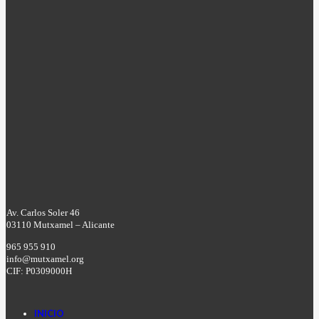
Av. Carlos Soler 46
03110 Mutxamel – Alicante
965 955 910
info@mutxamel.org
CIF: P0309000H
INICIO