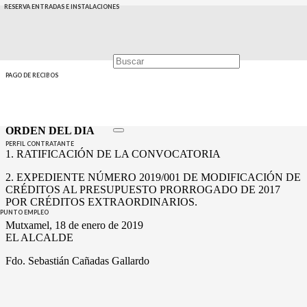
RESERVA ENTRADAS E INSTALACIONES
CONVOCATORIA Y ORDEN DEL DÍA
De acuerdo con las atribuciones que me confiere el vigente
Reglamento de Organización, Funcionamiento y Régimen Jurídico
de las Entidades Locales, se convoca a los componentes del
PAGO DE RECIBOS
AYUNTAMIENTO PLENO para celebrar sesión de carácter
Extraordinario con urgencia el día 21 de enero de 2019 a las 10:30
horas, en el Salón de Plenos, de acuerdo con el siguiente
ORDEN DEL DÍA
PERFIL CONTRATANTE
1. RATIFICACIÓN DE LA CONVOCATORIA
2. EXPEDIENTE NÚMERO 2019/001 DE MODIFICACIÓN DE
CRÉDITOS AL PRESUPUESTO PRORROGADO DE 2017
POR CRÉDITOS EXTRAORDINARIOS.
PUNTO EMPLEO
Mutxamel, 18 de enero de 2019
EL ALCALDE
Fdo. Sebastián Cañadas Gallardo