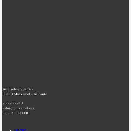
Av. Carlos Soler 46
03110 Mutxamel – Alicante
965 955 910
info@mutxamel.org
CIF: P0309000H
INICIO