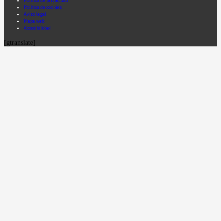
Política de privacidad
Política de cookies
Aviso legal
Mapa web
Accesibilidad
[gtranslate]