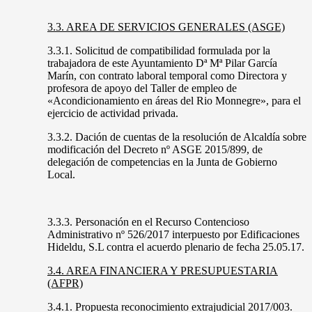
3.3. AREA DE SERVICIOS GENERALES (ASGE)
3.3.1. Solicitud de compatibilidad formulada por la
trabajadora de este Ayuntamiento Dª Mª Pilar García
Marín, con contrato laboral temporal como Directora y
profesora de apoyo del Taller de empleo de
«Acondicionamiento en áreas del Rio Monnegre», para el
ejercicio de actividad privada.
3.3.2. Dación de cuentas de la resolución de Alcaldía sobre
modificación del Decreto nº ASGE 2015/899, de
delegación de competencias en la Junta de Gobierno
Local.
3.3.3. Personación en el Recurso Contencioso
Administrativo nº 526/2017 interpuesto por Edificaciones
Hideldu, S.L contra el acuerdo plenario de fecha 25.05.17.
3.4. AREA FINANCIERA Y PRESUPUESTARIA
(AFPR)
3.4.1. Propuesta reconocimiento extrajudicial 2017/003.