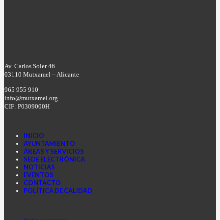
Av. Carlos Soler 46
03110 Mutxamel – Alicante
965 955 910
info@mutxamel.org
CIF: P0309000H
INICIO
AYUNTAMIENTO
ÁREAS Y SERVICIOS
SEDE ELECTRÓNICA
NOTICIAS
EVENTOS
CONTACTO
POLÍTICA DE CALIDAD
Facebook
Instagram
Youtube