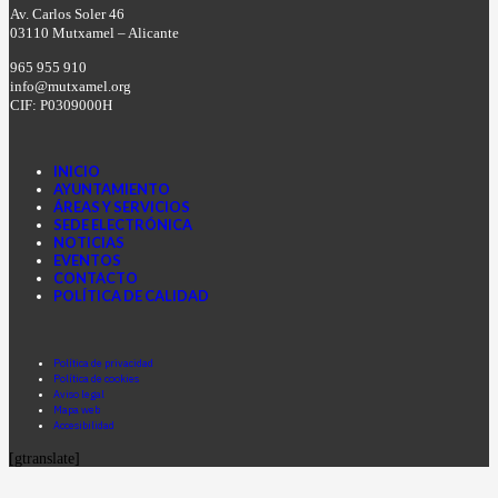
Av. Carlos Soler 46
03110 Mutxamel – Alicante
965 955 910
info@mutxamel.org
CIF: P0309000H
INICIO
AYUNTAMIENTO
ÁREAS Y SERVICIOS
SEDE ELECTRÓNICA
NOTICIAS
EVENTOS
CONTACTO
POLÍTICA DE CALIDAD
Facebook
Instagram
Youtube
Política de privacidad
Política de cookies
Aviso legal
Mapa web
Accesibilidad
[gtranslate]