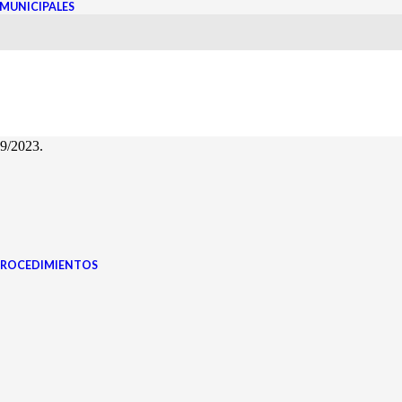
MUNICIPALES
eguladora de las Bases de Régimen Local y el Real Decreto 781/1986, de 
aldía, se convoca a los componentes del AYUNTAMIENTO PLENO para cel
l, de acuerdo con el siguiente,
/2023.
PROCEDIMIENTOS