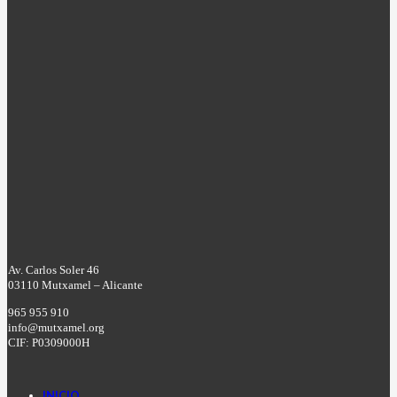
Av. Carlos Soler 46
03110 Mutxamel – Alicante
965 955 910
info@mutxamel.org
CIF: P0309000H
INICIO