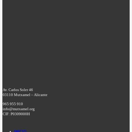
Av. Carlos Soler 46
03110 Mutxamel – Alicante
965 955 910
info@mutxamel.org
CIF: P0309000H
INICIO