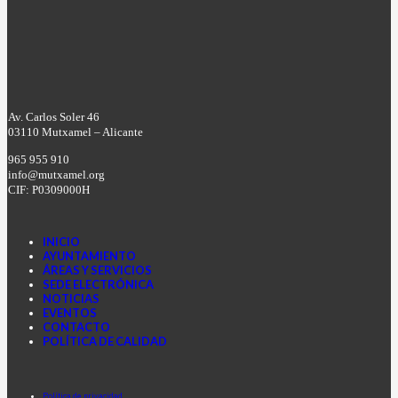
Av. Carlos Soler 46
03110 Mutxamel – Alicante
965 955 910
info@mutxamel.org
CIF: P0309000H
INICIO
AYUNTAMIENTO
ÁREAS Y SERVICIOS
SEDE ELECTRÓNICA
NOTICIAS
EVENTOS
CONTACTO
POLÍTICA DE CALIDAD
Facebook
Instagram
Youtube
Política de privacidad