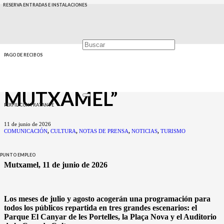
RESERVA ENTRADAS E INSTALACIONES
MUTXAMEL DESPLIEGA
UNA PROGRAMACIÓN
MULTIDISCIPLINAR
PAGO DE RECIBOS
CON “L´ESTIU A
MUTXAMEL”
PERFIL CONTRATANTE
11 de junio de 2026
COMUNICACIÓN
,
CULTURA
,
NOTAS DE PRENSA
,
NOTICIAS
,
TURISMO
PUNTO EMPLEO
Mutxamel, 11 de junio de 2026
Los meses de julio y agosto acogerán una programación para
todos los públicos repartida en tres grandes escenarios: el
Parque El Canyar de les Portelles, la Plaça Nova y el Auditorio