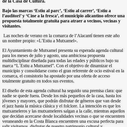
de la Casa de Cultura.
Bajo las marcas ‘Estiu al parc’, ‘Estiu al carrer’, ‘Estiu a
l’auditori’ y ‘Cine a la fresca’, el municipio alicantino ofrece una
propuesta totalmente gratuita para atraer a vecinos, vecinas y
visitantes.
Las noches de verano en la comarca de l’Alacantí tienen este año
un nombre propio: «L’Estiu a Mutxamel».
El Ayuntamiento de Mutxamel presenta su esperada agenda cultural
para los meses de julio y agosto, una ambiciosa propuesta
multidisciplinar diseñada para todas las edades y públicos bajo su
marca “L´Estiu a Mutxamel”. Con el objetivo de dinamizar el
municipio y consolidarse como el gran referente de ocio estival en la
comarca, el consistorio ha apostado por una oferta de acceso
totalmente gratuito en todos sus eventos.
El diseño de esta agenda cultural ha seguido una premisa clara: que
nadie se quede fuera. Desde los más pequeños de la casa, hasta los
jóvenes y mayores, que podrán disfrutar de géneros que van desde
el jazz hasta la música clásica y el folclore. La intención es que los
mutxameleros y las mutxameleres salgan a la calle, mientras aquellos
que decidan acercarse desde localidades vecinas o que se encuentren
veraneando en la Costa Blanca encuentren una excusa perfecta para
salir visitarnos, disfrutar de nuestro patrimonio cultural y