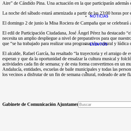
Aire” de Cándido Pina. Una actuación en la que participarán además d
La noche del sábado estará amenizada a partir de las 23:00 horas po
NOTICIAS
El domingo 2 de junio la Misa Rociera de Campaña que se celebrará a l
El edil de Participación Ciudadana, José Ángel Pérez ha destacado “el
necesita un amplio despliegue a nivel de preparativos para que nuestro
que “se ha trabajado para realizar una programación cultural y lúdica 
EVENTOS
El alcalde, Rafael García, ha resaltado “la trayectoria y el arraigo d
esperan y que da la oportunidad de ensalzar la cultura musical y folc
actividades cada fin de semana; y de esta forma convertirnos en un mu
Andalucía, entidades, escuelas de baile municipales y todas las pers
los vecinos a disfrutar de un fin de semana cultural, rodeado de arte fl
Gabinete de Comunicación Ajuntament de Mutxamel