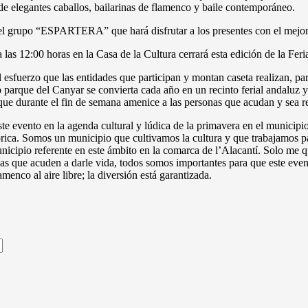
e elegantes caballos, bailarinas de flamenco y baile contemporáneo.
r el grupo “ESPARTERA” que hará disfrutar a los presentes con el mejo
as 12:00 horas en la Casa de la Cultura cerrará esta edición de la Fer
 esfuerzo que las entidades que participan y montan caseta realizan, pa
 parque del Canyar se convierta cada año en un recinto ferial andaluz y
que durante el fin de semana amenice a las personas que acudan y sea re
e este evento en la agenda cultural y lúdica de la primavera en el munic
lórica. Somos un municipio que cultivamos la cultura y que trabajamos p
nicipio referente en este ámbito en la comarca de l’Alacantí. Solo me q
onas que acuden a darle vida, todos somos importantes para que este e
amenco al aire libre; la diversión está garantizada.