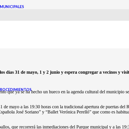
MUNICIPALES
A VUELVE A MUTXAMEL 
AL Y FOLCLÓRICA
los días 31 de mayo, 1 y 2 junio y espera congregar a vecinos y visi
PROCEDIMIENTOS
 que ya se ha hecho un hueco en la agenda cultural del municipio se r
31 de mayo a las 19:30 horas con la tradicional apertura de puertas de
añola José Soriano” y “Ballet Verónica Perelló” que como es habitual 
aballos, que recorrerá las inmediaciones del Parque municipal y a las 19