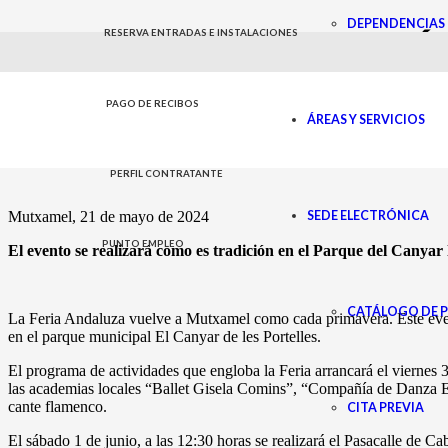
DEPENDENCIAS 
LA FERIA DE ANDALUCÍ
RESERVA ENTRADAS E INSTALACIONES
GASTRONÓMICA, MUSIC
PAGO DE RECIBOS
ÁREAS Y SERVICIOS
21 de mayo de 2024
COMUNICACIÓN
,
NOTAS DE PRENSA
,
NOTICIAS
,
PARTICIPACIÓN CIUDADANA
PERFIL CONTRATANTE
SEDE ELECTRÓNICA
Mutxamel, 21 de mayo de 2024
PUNTO EMPLEO
El evento se realizará como es tradición en el Parque del Canyar 
CATÁLOGO DE 
La Feria Andaluza vuelve a Mutxamel como cada primavera. Este evento
en el parque municipal El Canyar de les Portelles.
El programa de actividades que engloba la Feria arrancará el viernes 
las academias locales “Ballet Gisela Comins”, “Compañía de Danza Esp
cante flamenco.
CITA PREVIA
El sábado 1 de junio, a las 12:30 horas se realizará el Pasacalle de C