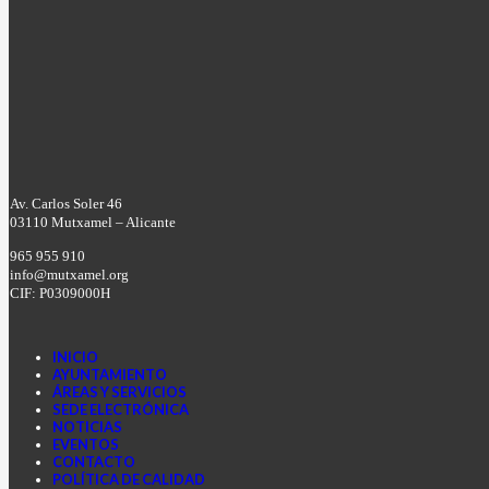
Av. Carlos Soler 46
03110 Mutxamel – Alicante
965 955 910
info@mutxamel.org
CIF: P0309000H
INICIO
AYUNTAMIENTO
ÁREAS Y SERVICIOS
SEDE ELECTRÓNICA
NOTICIAS
EVENTOS
CONTACTO
POLÍTICA DE CALIDAD