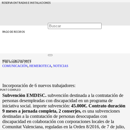
RESERVA ENTRADAS E INSTALACIONES
INCORPORACIÓN 6
NUEVOS
TRABAJADORES
PAGO DE RECIBOS
EMDISC Y EMRGE
PERFIL CONTRATANTE
2 de octubre de 2023
COMUNICACIÓN
,
HEMEROTECA
,
NOTICIAS
Incorporación de 6 nuevos trabajadores:
PUNTO EMPLEO
Subvención EMDISC.
subvención destinada a la contratación de
personas desempleadas con discapacidad en un programa de
iniciativa social. importe subvención:
45.000€. Contrato duración
9 meses a jornada completa, 2 conserjes,
es una subvenciones
destinadas a la contratación de personas desocupadas con
discapacidad en colaboración con corporaciones locales de la
Comunitat Valenciana, reguladas en la Orden 8/2016, de 7 de julio,