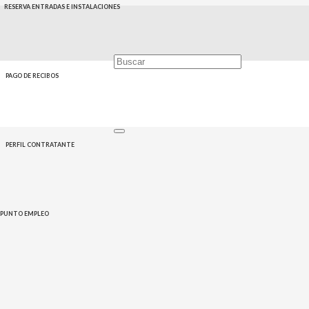
RESERVA ENTRADAS E INSTALACIONES
PAGO DE RECIBOS
Home
Eventos
Medio Ambiente
Vuelta en Bici
PERFIL CONTRATANTE
PUNTO EMPLEO