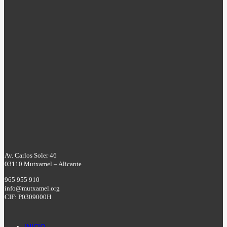
Av. Carlos Soler 46
03110 Mutxamel – Alicante
965 955 910
info@mutxamel.org
CIF: P0309000H
INICIO