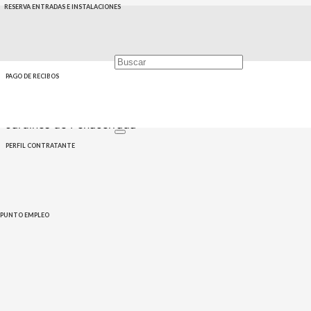
RESERVA ENTRADAS E INSTALACIONES
PAGO DE RECIBOS
Home
Eventos
turimtx
Turismo
Visita guiada a los
Jardines de Peñacerrada
PERFIL CONTRATANTE
PUNTO EMPLEO