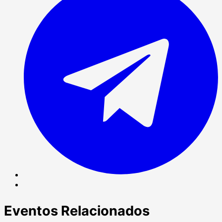
T
Correo
electrónico
Eventos Relacionados