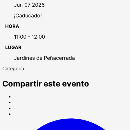
Jun 07 2026
¡Caducado!
HORA
11:00 - 12:00
LUGAR
Jardines de Peñacerrada
Categoría
Compartir este evento
Compartir
en
Tweet
Facebook
LinkedIn
Share
on
S
WhatsApp