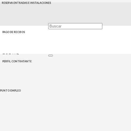
RESERVA ENTRADAS E INSTALACIONES
PAGO DE RECIBOS
Home
Eventos
Igualdad
Juventud
Taller fanzines
LGBTIQ+
PERFIL CONTRATANTE
PUNTO EMPLEO