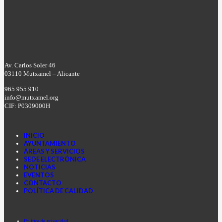
Av. Carlos Soler 46
03110 Mutxamel – Alicante
965 955 910
info@mutxamel.org
CIF: P0309000H
INICIO
AYUNTAMIENTO
ÁREAS Y SERVICIOS
SEDE ELECTRÓNICA
NOTICIAS
EVENTOS
CONTACTO
POLÍTICA DE CALIDAD
Facebook
Instagram
Youtube
Política de privacidad