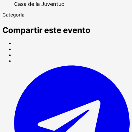
Casa de la Juventud
Categoría
Compartir este evento
Compartir
en
Tweet
Facebook
LinkedIn
Share
on
S
WhatsApp
T